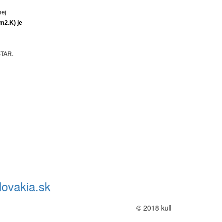
ej 
2.K) je 
STAR.
ovakia.sk
© 2018 kull