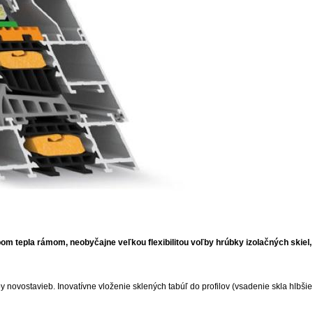
m tepla rámom, neobyčajne veľkou flexibilitou voľby hrúbky izolačných skiel, a
 novostavieb. Inovatívne vloženie sklených tabúľ do profilov (vsadenie skla hlbšie 