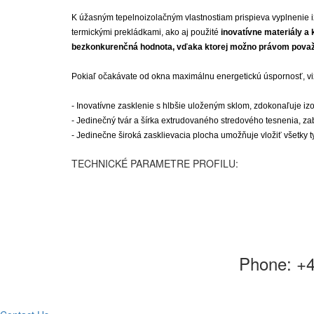
K úžasným tepelnoizolačným vlastnostiam prispieva vyplnenie izo
termickými prekládkami, ako aj použité 
inovatívne materiály a
bezkonkurenčná hodnota, vďaka ktorej možno právom považo
Pokiaľ očakávate od okna maximálnu energetickú úspornosť, viz
- Inovatívne zasklenie s hlbšie uloženým sklom, zdokonaľuje izo
- Jedinečný tvár a šírka extrudovaného stredového tesnenia, 
- Jedinečne široká zasklievacia plocha umožňuje vložiť všetky t
TECHNICKÉ PARAMETRE PROFILU:
Phone:
+4