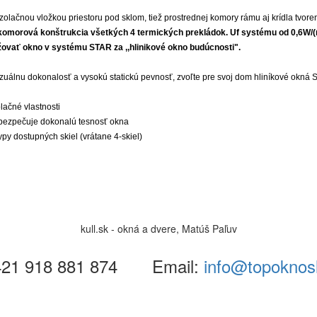
lačnou vložkou priestoru pod sklom, tiež prostrednej komory rámu aj krídla tvoren
 komorová konštrukcia všetkých 4 termických prekládok. Uf systému od 0,6W/(m
vať okno v systému STAR za ,,hlinikové okno budúcnosti".
uálnu dokonalosť a vysokú statickú pevnosť, zvoľte pre svoj dom hliníkové okná 
lačné vlastnosti 
zabezpečuje dokonalú tesnosť okna
ypy dostupných skiel (vrátane 4-skiel)
kull.sk - okná a dvere, Matúš Paľuv
21 918 881 874
Email:
info@topoknosl