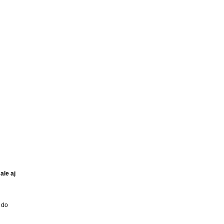
le aj 
do 