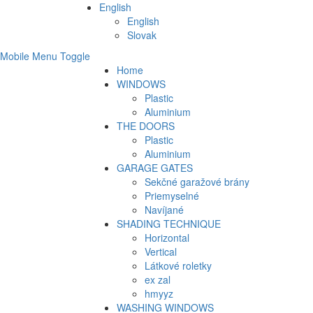
English
English
Slovak
Mobile Menu Toggle
Home
WINDOWS
Plastic
Aluminium
THE DOORS
Plastic
Aluminium
GARAGE GATES
Sekčné garažové brány
Priemyselné
Navíjané
SHADING TECHNIQUE
Horizontal
Vertical
Látkové roletky
ex zal
hmyyz
WASHING WINDOWS